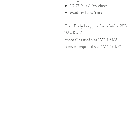
100% Silk / Dry clean.
Made in New York.
Font Body Length of size "M" is 28"/
"Medium".
Front Chest of size "M": 19 1/2"
Sleeve Length of size "M": 17 1/2"