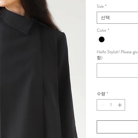
반
Size
*
가
선택
Color
*
Hello Stylish! Please g
항)
수량
*