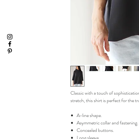
Classic with a touch of sophisticatio
stretch, this shirt is perfect for the t
A-line shape.
Asymmetric collar and fastening.
Concealed buttons.
Long sleeve.