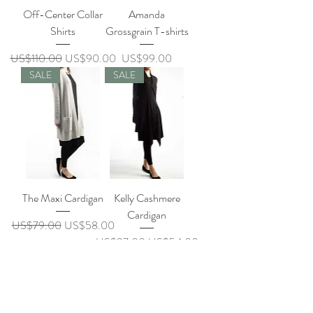
Off-Center Collar
Amanda
Shirts
Grossgrain T-shirts
일반가
할인가
가격
US$110.00
US$90.00
US$99.00
SALE
SALE
The Maxi Cardigan
Kelly Cashmere
Cardigan
일반가
할인가
US$79.00
US$58.00
일반가
할인가
US$97.00
US$54.00
SALE